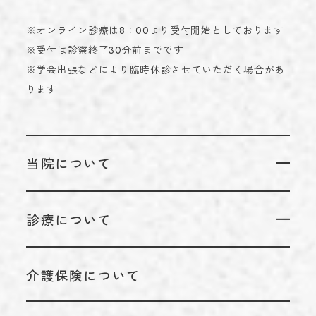
※オンライン診療は8：00より受付開始としております
※受付は診察終了30分前までです
※学会出張などにより臨時休診させていただく場合があ
ります
当院について
当院についてTOP
診療について
代表のあいさつ
診療についてTOP
理念
介護保険について
リハビリテーション科
アクセス
脳神経外科
施設基準情報などの掲示について