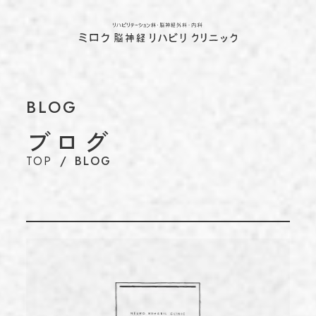
ホーム
TOP
当院について
ABOUT
代表のあいさつ
BLOG
理念
ブログ
アクセス
TOP
BLOG
施設基準情報などの掲示について
診療について
TREATMENT
リハビリテーション科
脳神経外科
内科
介護保険について
CARE INSURANCE
脳ドック・健康診断
BRAIN DOCK