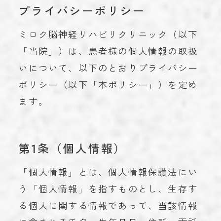
プライバシーポリシー
お知らせ
NEWS
ミロク脳神経リハビリクリニック（以下
学術実績
ACHIEVEMENTS
「当院」）は、患者様の個人情報の取扱
ブログ
BLOG
いについて、以下のとおりプライバシー
お問い合わせ
CONTACT
ポリシー（以下「本ポリシー」）を定め
ます。
023-616-3691
TEL
第1条（個人情報）
プライバシーポリシー
「個人情報」とは、個人情報保護法にい
© 2023 miroku.
う「個人情報」を指すものとし、生存す
る個人に関する情報であって、当該情報