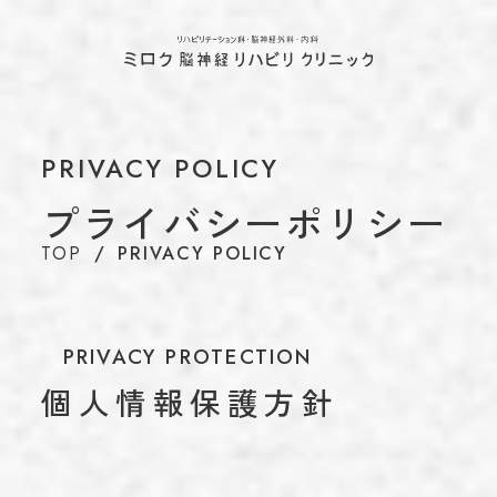
ホーム
TOP
当院について
ABOUT
代表のあいさつ
PRIVACY POLICY
理念
プライバシーポリシー
アクセス
TOP
PRIVACY POLICY
施設基準情報などの掲示について
診療について
TREATMENT
リハビリテーション科
PRIVACY PROTECTION
脳神経外科
個人情報保護方針
内科
介護保険について
CARE INSURANCE
脳ドック・健康診断
BRAIN DOCK