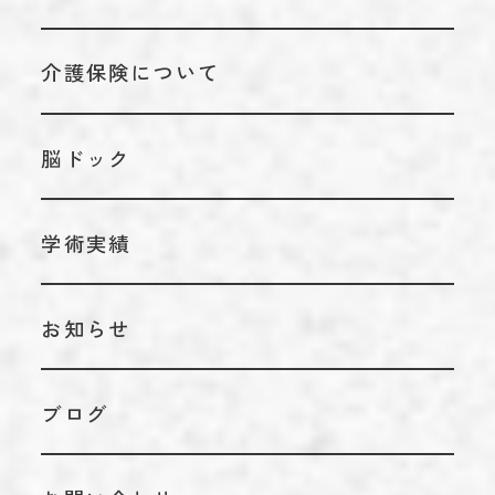
診療についてTOP
理念
介護保険について
リハビリテーション科
アクセス
脳神経外科
施設基準情報などの掲示について
脳ドック
内科
学術実績
お知らせ
ブログ