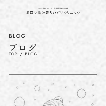
ホーム
TOP
当院について
ABOUT
代表のあいさつ
BLOG
理念
ブログ
アクセス
TOP
BLOG
施設基準情報などの掲示について
診療について
TREATMENT
リハビリテーション科
脳神経外科
内科
介護保険について
CARE INSURANCE
脳ドック・健康診断
BRAIN DOCK