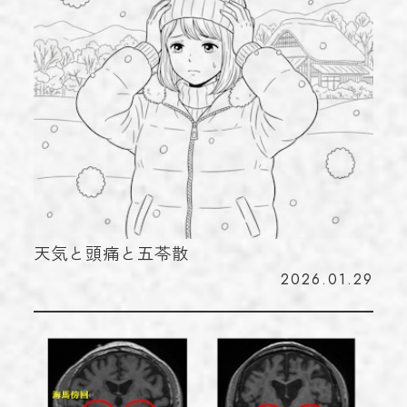
お知らせ
NEWS
学術実績
ACHIEVEMENTS
ブログ
BLOG
お問い合わせ
CONTACT
023-616-3691
天気と頭痛と五苓散
TEL
2026.01.29
プライバシーポリシー
© 2023 miroku.