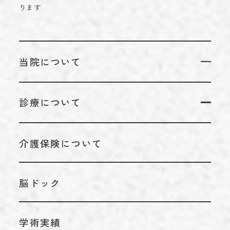
ります
当院について
当院についてTOP
診療について
代表のあいさつ
診療についてTOP
理念
介護保険について
リハビリテーション科
アクセス
脳神経外科
施設基準情報などの掲示について
脳ドック
内科
学術実績