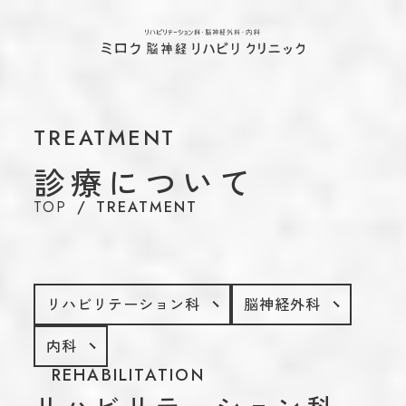
ホーム
当院について
A
代表のあいさつ
TREATMENT
理念
診療について
アクセス
TOP
TREATMENT
施設基準情報などの掲示について
診療について
TREAT
リハビリテーション科
脳神経外科
リハビリテーション科
脳神経外科
内科
内科
介護保険について
CARE INSUR
REHABILITATION
脳ドック・健康診断
BRAIN 