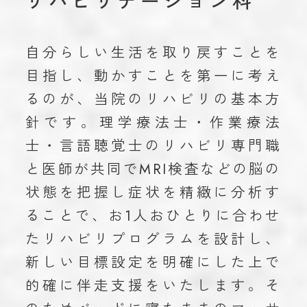
リハビリテーション科
お知らせ
学術実績
ACHIEVEM
自分らしい生活を取り戻すことを
目指し、動かすことを第一に考え
ブログ
るのが、当院のリハビリの基本方
お問い合わせ
CON
針です。理学療法士・作業療法
士・言語聴覚士のリハビリ専門職
と医師が共同でMRI検査などの脳の
023-616-3691
状態を把握し症状を精緻に分析す
TEL
ることで、お1人おひとりに合わせ
プライバシーポリシー
たリハビリプログラムを設計し、
© 2023 miroku.
新しい目標設定を明確にした上で
的確に伴走支援をいたします。そ