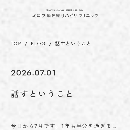
ホーム
TOP
当院について
ABOUT
代表のあいさつ
TOP
BLOG
話すということ
理念
アクセス
施設基準情報などの掲示について
2026.07.01
診療について
TREATMENT
リハビリテーション科
話すということ
脳神経外科
内科
介護保険について
CARE INSURANCE
脳ドック・健康診断
今日から7月です。1年も半分を過ぎまし
BRAIN DOCK