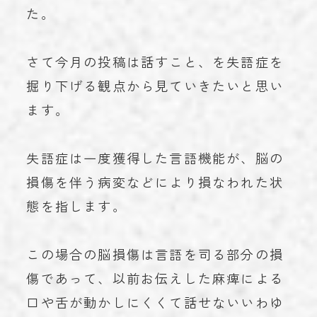
た。
お知らせ
NEWS
学術実績
ACHIEVEMENTS
さて今月の投稿は話すこと、を失語症を
ブログ
BLOG
掘り下げる観点から見ていきたいと思い
ます。
お問い合わせ
CONTACT
失語症は一度獲得した言語機能が、脳の
損傷を伴う病変などにより損なわれた状
023-616-3691
TEL
態を指します。
プライバシーポリシー
© 2023 miroku.
この場合の脳損傷は言語を司る部分の損
傷であって、以前お伝えした麻痺による
口や舌が動かしにくくて話せないいわゆ