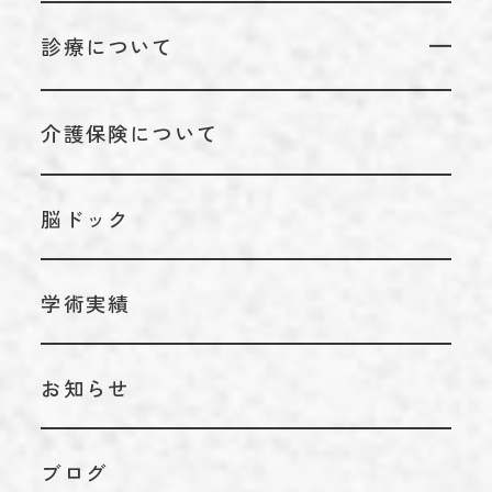
当院についてTOP
診療について
代表のあいさつ
診療についてTOP
理念
介護保険について
リハビリテーション科
アクセス
脳神経外科
施設基準情報などの掲示について
脳ドック
内科
学術実績
お知らせ
ブログ