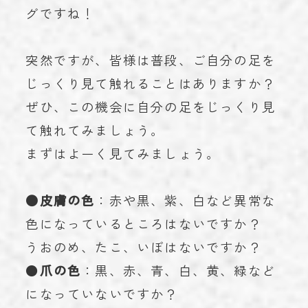
グですね！
お知らせ
NEWS
学術実績
ACHIEVEMENTS
突然ですが、皆様は普段、ご自分の足を
ブログ
BLOG
じっくり見て触れることはありますか？
ぜひ、この機会に自分の足をじっくり見
お問い合わせ
CONTACT
て触れてみましょう。
まずはよーく見てみましょう。
023-616-3691
TEL
●皮膚の色
：赤や黒、紫、白など異常な
色になっているところはないですか？
プライバシーポリシー
© 2023 miroku.
うおのめ、たこ、いぼはないですか？
●
爪の色
：黒、赤、青、白、黄、緑など
になっていないですか？