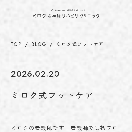
ホーム
TOP
当院について
ABOUT
代表のあいさつ
TOP
BLOG
ミロク式フットケア
理念
アクセス
施設基準情報などの掲示について
2026.02.20
診療について
TREATMENT
リハビリテーション科
ミロク式フットケア
脳神経外科
内科
介護保険について
CARE INSURANCE
脳ドック・健康診断
ミロクの看護師です。看護師では初ブロ
BRAIN DOCK