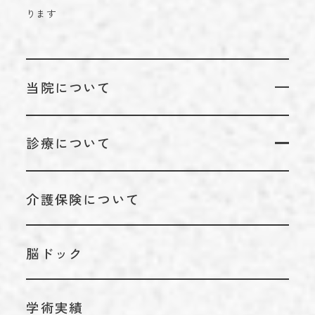
ります
当院について
当院についてTOP
診療について
代表のあいさつ
診療についてTOP
理念
介護保険について
リハビリテーション科
アクセス
脳神経外科
施設基準情報などの掲示について
脳ドック
内科
学術実績