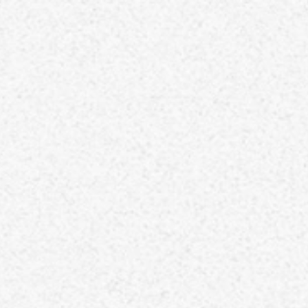
ホーム
TOP
当院について
ABOUT
代表のあいさつ
理念
アクセス
施設基準情報などの掲示について
診療について
TREATMENT
リハビリテーション科
脳神経外科
内科
介護保険について
CARE INSURANCE
脳ドック・健康診断
BRAIN DOCK
お知らせ
NEWS