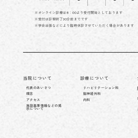
※オンライン診療は8：00より受付開始としております
※受付は診察終了30分前までです
※学会出張などにより臨時休診させていただく場合があります
当院について
診療について
代表のあいさつ
リハビリテーション科
理念
脳神経外科
アクセス
内科
施設基準情報などの掲
示について