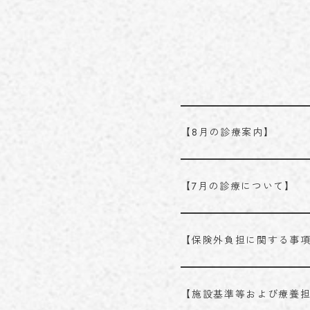
【8月の診療案内】
【7月の診療について】
【保険外負担に関する事
【施設基準等および療養