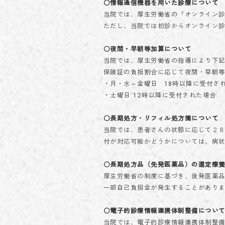
○情報通信機器を用いた診療について
当院では、厚生労働省の「オンライン診
ただし、当院では初診からオンライン
○夜間・早朝等加算について
当院では、厚生労働省の指導により下
保険証の負担割合に応じて夜間・早朝等
・月・水～金曜日 18時以降に受付さ
・土曜日 12時以降に受付された場合
○長期処方・リフィル処方箋について
当院では、患者さんの状態に応じて２８
付が対応可能かどうかについては、病
○長期処方品（先発医薬品）の選定療
厚生労働省の制度に基づき、後発医薬
一部自己負担金が発生することがあり
○電子的診療情報連携体制整備につい
当院では、電子的診療情報連携体制整