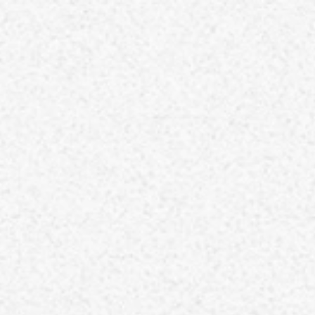
ホーム
TOP
当院について
ABOUT
代表のあいさつ
理念
アクセス
施設基準情報などの掲示について
診療について
TREATMENT
リハビリテーション科
脳神経外科
内科
介護保険について
CARE INSURANCE
脳ドック・健康診断
BRAIN DOCK
お知らせ
NEWS