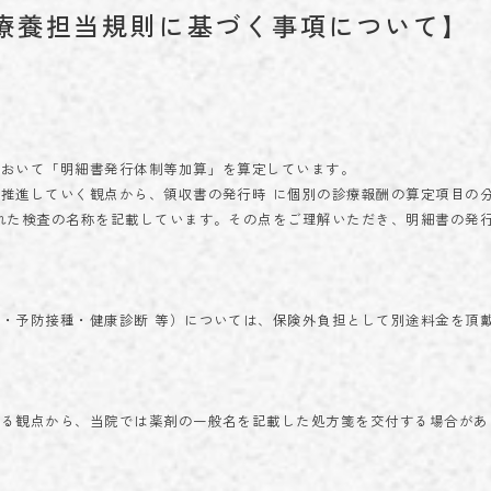
学術実績
療養担当規則に基づく事項について】
ACHIEVEMENTS
ブログ
BLOG
お問い合わせ
CONTACT
において「明細書発行体制等加算」を算定しています。
推進していく観点から、領収書の発行時 に個別の診療報酬の算定項目の
れた検査の名称を記載しています。その点をご理解いただき、明細書の発
023-616-3691
TEL
・予防接種・健康診断 等）については、保険外負担として別途料金を頂
プライバシーポリシー
© 2023 miroku.
図る観点から、当院では薬剤の一般名を記載した処方箋を交付する場合があ