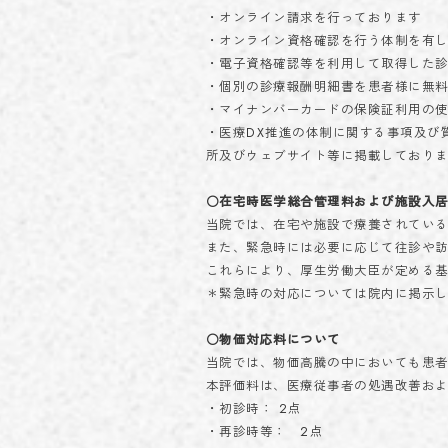
・オンライン請求を行っております
・オンライン資格確認を行う体制を有
・電子資格確認等を利用して取得した
・個別の診療報酬明細書を患者様に無
・マイナンバーカードの保険証利用の
・医療DX推進の体制に関する事項及び
所及びウェブサイト等に掲載しており
○在宅時医学総合管理料および施設入
当院では、在宅や施設で療養されてい
また、緊急時には必要に応じて往診や
これらにより、厚生労働大臣が定める
＊緊急時の対応については院内に掲示
○物価対応料について
当院では、物価高騰の中においても患
本評価料は、医療従事者の処遇改善お
・初診時： 2点
・再診時等： 2点