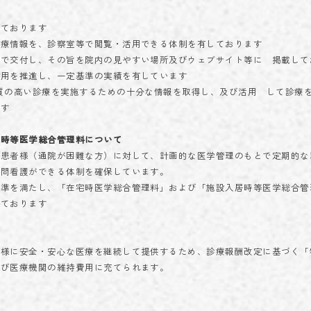
しております
診療情報を、診察室等で閲覧・活用できる体制を有しております
料で交付し、その旨を院内の見やすい場所及びウェブサイト等に 掲載して
使用を推進し、一定基準の実績を有しています
質の高い診療を実施するための十分な情報を取得し、及び活用 して診療
ます
居時等医学総合管理料について
る患者様（通院が困難な方）に対して、計画的な医学管理のもとで定期的な
訪問看護ができる体制を確保しています。
基準を満たし、「在宅時医学総合管理料」および「施設入居時等医学総合管
しております
者様に安全・安心な医療を継続して提供するため、診療報酬改定に基づく「
よび医療機関の維持費用に充てられます。