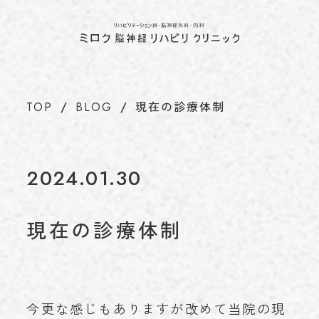
ホーム
TOP
当院について
ABOUT
代表のあいさつ
TOP
BLOG
現在の診療体制
理念
アクセス
施設基準情報などの掲示について
2024.01.30
診療について
TREATMENT
リハビリテーション科
現在の診療体制
脳神経外科
内科
介護保険について
CARE INSURANCE
脳ドック・健康診断
今更な感じもありますが改めて当院の現
BRAIN DOCK