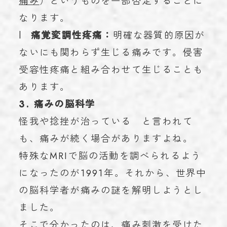
痛み
）というものを一部否定することに
なります。
l
痛覚変調性疼痛：
明確な器質的原因が
ないにも関わらず生じる痛みです。侵害
受容性疼痛と組み合わせて生じることも
あります。
3. 痛みの脳科学
怪我や捻挫が治っている と言われて
も、痛みが続く場合がありますよね。
特殊なMRIで脳の活動を調べられるよう
になったのが1991年。それから、世界中
の脳科学者が痛みの謎を解明しようとし
ました。
そこで分かったのは、痛み刺激を受けた