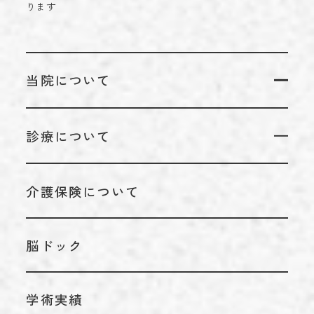
ります
当院について
当院についてTOP
診療について
代表のあいさつ
診療についてTOP
理念
介護保険について
リハビリテーション科
アクセス
脳神経外科
施設基準情報などの掲示について
脳ドック
内科
学術実績