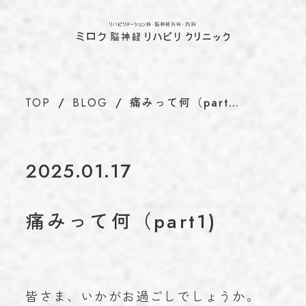
ホーム
TOP
当院について
ABOUT
代表のあいさつ
TOP
BLOG
痛みって何（part…
理念
アクセス
施設基準情報などの掲示について
2025.01.17
診療について
TREATMENT
リハビリテーション科
痛みって何（part1)
脳神経外科
内科
介護保険について
CARE INSURANCE
脳ドック・健康診断
皆さま、いかがお過ごしでしょうか。
BRAIN DOCK