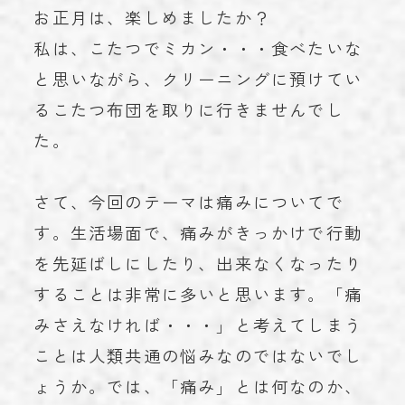
お正月は、楽しめましたか？
お知らせ
NEWS
私は、こたつでミカン・・・食べたいな
学術実績
ACHIEVEMENTS
と思いながら、クリーニングに預けてい
ブログ
BLOG
るこたつ布団を取りに行きませんでし
た。
お問い合わせ
CONTACT
さて、今回のテーマは痛みについてで
す。生活場面で、痛みがきっかけで行動
023-616-3691
TEL
を先延ばしにしたり、出来なくなったり
することは非常に多いと思います。「痛
プライバシーポリシー
© 2023 miroku.
みさえなければ・・・」と考えてしまう
ことは人類共通の悩みなのではないでし
ょうか。では、「痛み」とは何なのか、