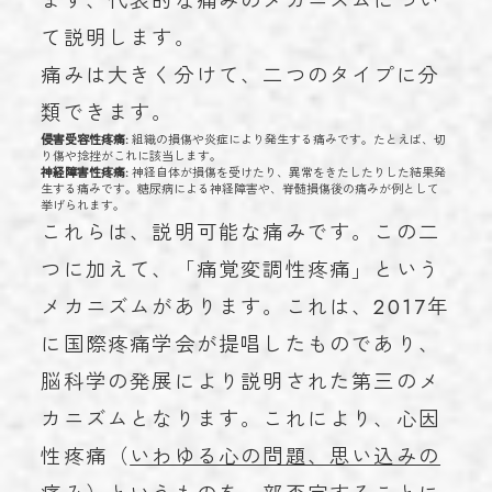
まず、代表的な痛みのメカニズムについ
て説明します。
痛みは大きく分けて、二つのタイプに分
類できます。
侵害受容性疼痛:
組織の損傷や炎症により発生する痛みです。たとえば、切
り傷や捻挫がこれに該当します。
神経障害性疼痛:
神経自体が損傷を受けたり、異常をきたしたりした結果発
生する痛みです。糖尿病による神経障害や、脊髄損傷後の痛みが例として
挙げられます。
これらは、説明可能な痛みです。この二
つに加えて、「痛覚変調性疼痛」という
メカニズムがあります。これは、2017年
に国際疼痛学会が提唱したものであり、
脳科学の発展により説明された第三のメ
カニズムとなります。これにより、心因
性疼痛（
いわゆる心の問題、思い込みの