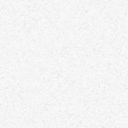
ホーム
TOP
当院について
ABOUT
代表のあいさつ
理念
アクセス
施設基準情報などの掲示について
診療について
TREATMENT
リハビリテーション科
脳神経外科
内科
介護保険について
CARE INSURANCE
脳ドック・健康診断
BRAIN DOCK
お知らせ
NEWS