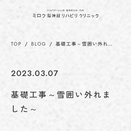
ホーム
TOP
当院について
ABOUT
代表のあいさつ
TOP
BLOG
基礎工事～雪囲い外れ…
理念
アクセス
施設基準情報などの掲示について
2023.03.07
診療について
TREATMENT
リハビリテーション科
基礎工事～雪囲い外れま
脳神経外科
した～
内科
介護保険について
CARE INSURANCE
脳ドック・健康診断
BRAIN DOCK