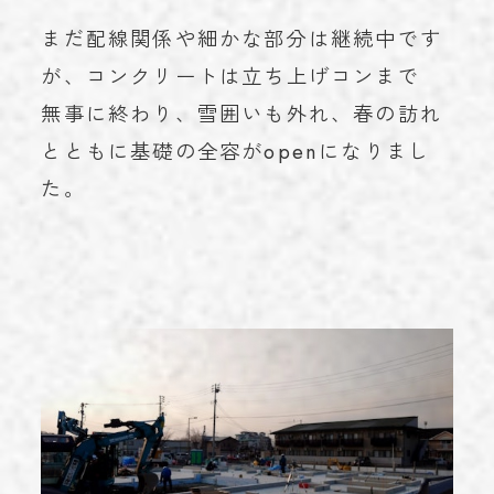
お知らせ
NEWS
まだ配線関係や細かな部分は継続中です
が、コンクリートは立ち上げコンまで
学術実績
ACHIEVEMENTS
無事に終わり、雪囲いも外れ、春の訪れ
ブログ
BLOG
とともに基礎の全容がopenになりまし
お問い合わせ
CONTACT
た。
023-616-3691
TEL
プライバシーポリシー
© 2023 miroku.