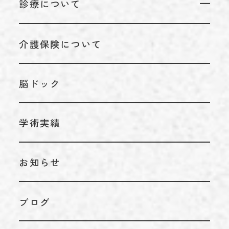
診療について
代表のあいさつ
診療についてTOP
理念
介護保険について
リハビリテーション科
アクセス
脳神経外科
施設基準情報などの掲示について
脳ドック
内科
学術実績
お知らせ
ブログ