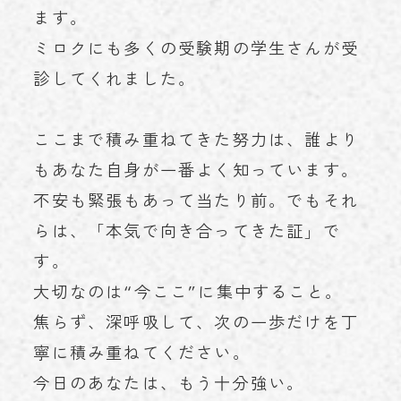
ます。
お知らせ
NEWS
ミロクにも多くの受験期の学生さんが受
学術実績
ACHIEVEMENTS
診してくれました。
ブログ
BLOG
ここまで積み重ねてきた努力は、誰より
お問い合わせ
CONTACT
もあなた自身が一番よく知っています。
不安も緊張もあって当たり前。でもそれ
らは、「本気で向き合ってきた証」で
023-616-3691
TEL
す。
大切なのは“今ここ”に集中すること。
プライバシーポリシー
© 2023 miroku.
焦らず、深呼吸して、次の一歩だけを丁
寧に積み重ねてください。
今日のあなたは、もう十分強い。