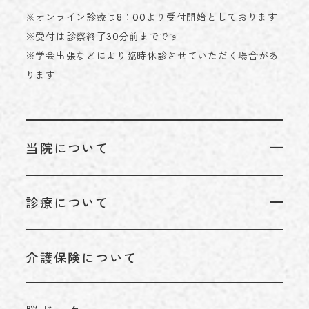
※オンライン診療は8：00より受付開始としております
※受付は診察終了30分前までです
※学会出張などにより臨時休診させていただく場合があ
ります
当院について
当院についてTOP
診療について
代表のあいさつ
診療についてTOP
理念
介護保険について
リハビリテーション科
アクセス
脳神経外科
施設基準情報などの掲示について