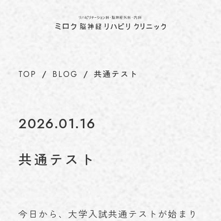
ホーム
TOP
当院について
ABOUT
代表のあいさつ
TOP
BLOG
共通テスト
理念
アクセス
施設基準情報などの掲示について
2026.01.16
診療について
TREATMENT
リハビリテーション科
共通テスト
脳神経外科
内科
介護保険について
CARE INSURANCE
脳ドック・健康診断
今日から、大学入試共通テストが始まり
BRAIN DOCK