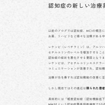
認知症の新しい治療
以前のブログでは認知症、MCIの概念
お薬、リハビリなど様々な治療がある
レケンビ（レベチラミン）は、アルツ
セチルコリンのレベルを増加させるこ
認知症の症状を悪化させる要因となり
レケンビは、アセチルコリンエステラ
コミュニケーションが改善され、認知
治療が功を奏すれば認知機能の改善に
しかし現在ではその適応は
限られた患
具体的には「軽度認知症（認知機能低下
MMSEという認知症簡易評価検査で3