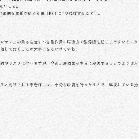
がないこと。
徴的な物質を認める事（PET-CTや腰椎穿刺など）。
。レケンビの最も注意すべき副作用に脳出血や脳浮腫を起こしやすいという
評価しておくことが大事になるわけですね。
制約やリスクは伴いますが、今後治療効果がさらに浸透することでより身近
あると判断される患者様には、十分な説明を行ったうえで、連携している治