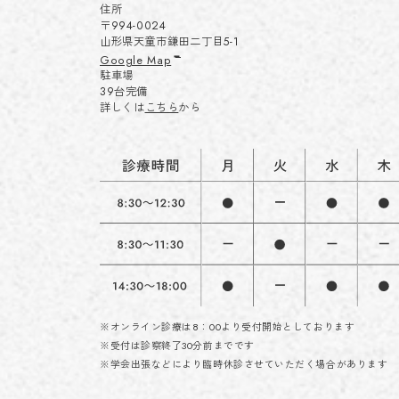
住所
〒994-0024
山形県天童市鎌田二丁目5-1
Google Map
駐車場
39台完備
詳しくは
こちら
から
※オンライン診療は8：00より受付開始としております
※受付は診察終了30分前までです
※学会出張などにより臨時休診させていただく場合があります