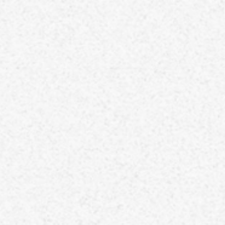
ホーム
TOP
当院について
ABOUT
代表のあいさつ
理念
アクセス
施設基準情報などの掲示について
診療について
TREATMENT
リハビリテーション科
脳神経外科
内科
介護保険について
CARE INSURANCE
脳ドック・健康診断
BRAIN DOCK
お知らせ
NEWS