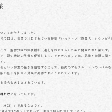
学術実績
薬
ACHIEVEMENTS
ブログ
BLOG
お問い合わせ
についてお伝えしました。
CONTACT
Ⓡ
中で今回は、世間で注目されている新薬「レカネマブ（商品名：レケンビ
ハイマー型認知症の症状緩和（進行をおさえる）ために開発された薬です。
とで、認知機能の改善を促進します。アセチルコリンは、記憶や学習に関与
ます。
ーゼという酵素の働きを阻害することで、脳内のアセチルコリンのレベルを
023-616-3691
TEL
機能の低下を抑える効果が期待されるとされています。
プライバシーポリシー
© 2023 miroku.
至る場合もあるとされています。
者様だけ
になっています。
：MCI）」であることです。
0点満点で22点以上であって、生活全般が自立していること。