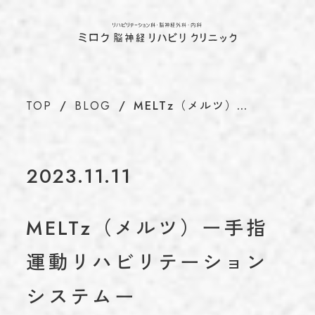
ホーム
TOP
当院について
ABOUT
代表のあいさつ
TOP
BLOG
MELTz（メルツ）…
理念
アクセス
施設基準情報などの掲示について
2023.11.11
診療について
TREATMENT
リハビリテーション科
MELTz（メルツ）ー手指
脳神経外科
運動リハビリテーション
内科
介護保険について
CARE INSURANCE
システムー
脳ドック・健康診断
BRAIN DOCK