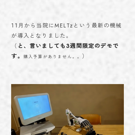
お知らせ
NEWS
学術実績
ACHIEVEMENTS
11月から当院にMELTzという最新の機械
ブログ
が導入となりました。
BLOG
（
と、言いましても3週間限定のデモで
お問い合わせ
CONTACT
す。
）
購入予算がありません。。
023-616-3691
TEL
プライバシーポリシー
© 2023 miroku.