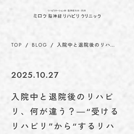
ホーム
TOP
当院について
ABOUT
代表のあいさつ
TOP
BLOG
入院中と退院後のリハ…
理念
アクセス
施設基準情報などの掲示について
2025.10.27
診療について
TREATMENT
リハビリテーション科
入院中と退院後のリハビ
脳神経外科
リ、何が違う？―“受ける
内科
介護保険について
CARE INSURANCE
リハビリ”から“するリハ
脳ドック・健康診断
BRAIN DOCK