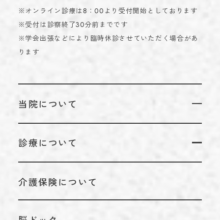
※オンライン診療は8：00より受付開始としております
※受付は診察終了30分前までです
※学会出張などにより臨時休診させていただく場合があ
ります
当院について
当院についてTOP
診療について
代表のあいさつ
診療についてTOP
理念
介護保険について
リハビリテーション科
アクセス
脳神経外科
施設基準情報などの掲示について
脳ドック