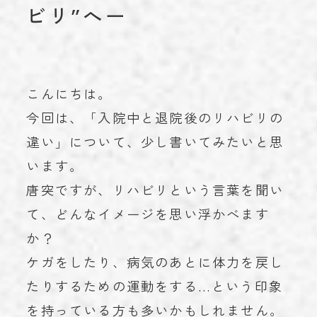
ビリ”へー
お知らせ
NEWS
学術実績
ACHIEVEMENTS
ブログ
BLOG
こんにちは。
お問い合わせ
CONTACT
今回は、「入院中と退院後のリハビリの
違い」について、少し書いてみたいと思
います。
唐突ですが、リハビリという言葉を聞い
023-616-3691
TEL
て、どんなイメージを思い浮かべます
か？
プライバシーポリシー
© 2023 miroku.
ケガをしたり、病気のあとに体力を戻し
たりするための運動をする…という印象
を持っている方も多いかもしれません。