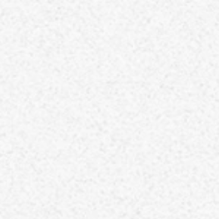
ホーム
TOP
当院について
ABOUT
代表のあいさつ
理念
アクセス
施設基準情報などの掲示について
診療について
TREATMENT
リハビリテーション科
脳神経外科
内科
介護保険について
CARE INSURANCE
脳ドック・健康診断
BRAIN DOCK
お知らせ
NEWS