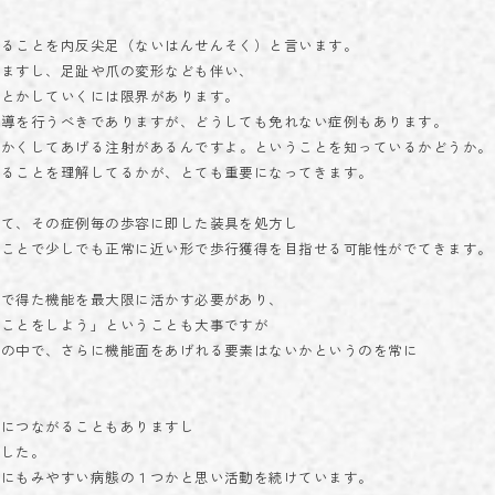
なることを内反尖足（ないはんせんそく）と言います。
いますし、足趾や爪の変形なども伴い、
んとかしていくには限界があります。
指導を行うべきでありますが、どうしても免れない症例もあります。
らかくしてあげる注射があるんですよ。ということを知っているかどうか。
いることを理解してるかが、とても重要になってきます。
げて、その症例毎の歩容に即した装具を処方し
ることで少しでも正常に近い形で歩行獲得を目指せる可能性がでてきます。
中で得た機能を最大限に活かす必要があり、
ることをしよう」ということも大事ですが
しの中で、さらに機能面をあげれる要素はないかというのを常に
信につながることもありますし
ました。
的にもみやすい病態の１つかと思い活動を続けています。