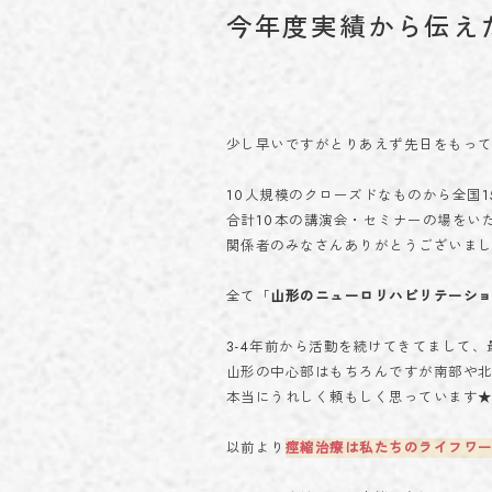
今年度実績から伝え
少し早いですがとりあえず先日をもっ
10人規模のクローズドなものから全国
合計10本の講演会・セミナーの場をい
関係者のみなさんありがとうございま
全て「
山形のニューロリハビリテーシ
3-4年前から活動を続けてきてまして
山形の中心部はもちろんですが南部や
本当にうれしく頼もしく思っています
以前より
痙縮治療は私たちのライフワ