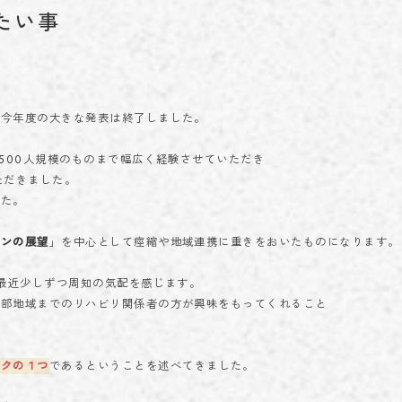
学術実績
たい事
ACHIEVEMENTS
ブログ
BLOG
お問い合わせ
て今年度の大きな発表は終了しました。
CONTACT
1500人規模のものまで幅広く経験させていただき
ただきました。
した。
ョンの展望
」を中心として痙縮や地域連携に重きをおいたものになります
023-616-3691
TEL
プライバシーポリシー
© 2023 miroku.
、最近少しずつ周知の気配を感じます。
北部地域までのリハビリ関係者の方が興味をもってくれること
★
ークの１つ
であるということを述べてきました。