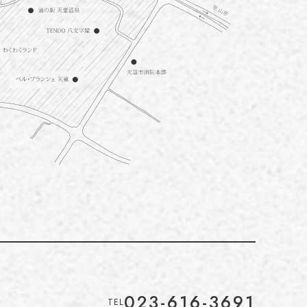
023-616-3691
TEL