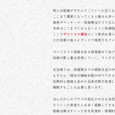
例えば痙縮がすすんでこういった足に
ここまで重度になってくると痛みも伴
装具やマッサージ・刺激療法だけでな
本来はここまでにならないように訓練
ここで
ボツリヌス療法
という筋肉を柔
その効果が高エビデンスで推奨されて
ボツリヌスで痙縮をある程度緩めてあ
訓練の質と量を担保していく。そうす
生活期では、回復期までの病院生活の
もちろん「現在の機能状態の中ででき
定期的な痙縮も含めた全身状態の見直
観察することも必要と思います。
ほんの少しのプラスの変化が大きな自
そういった患者さんを多く経験してき
痙縮治療はすいった点を自覚的・客観