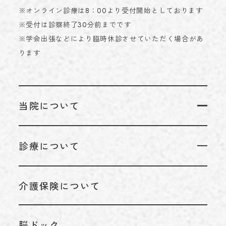
※オンライン診療は8：00より受付開始としております
※受付は診察終了30分前までです
※学会出張などにより臨時休診させていただく場合があ
ります
当院について
当院についてTOP
診療について
代表のあいさつ
診療についてTOP
理念
介護保険について
リハビリテーション科
アクセス
脳神経外科
施設基準情報などの掲示について
脳ドック