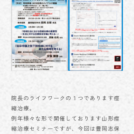
お知らせ
NEWS
学術実績
ACHIEVEMENTS
ブログ
BLOG
お問い合わせ
CONTACT
023-616-3691
TEL
院長のライフワークの１つであります痙
プライバシーポリシー
© 2023 miroku.
縮治療。
例年様々な形で開催しております山形痙
縮治療セミナーですが、今回は豊岡志保