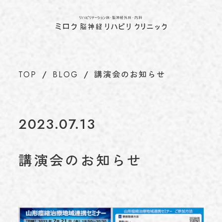
ホーム
TOP
当院について
ABOUT
代表のあいさつ
TOP
BLOG
講演会のお知らせ
理念
アクセス
施設基準情報などの掲示について
2023.07.13
診療について
TREATMENT
リハビリテーション科
講演会のお知らせ
脳神経外科
内科
介護保険について
CARE INSURANCE
脳ドック・健康診断
BRAIN DOCK