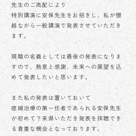
先生のご高配により
特別講演に安保先生をお招きし、私が僭
越ながら一般講演で発表させていただき
ます。
現職の名義としては最後の発表になりま
すので、熱意と感謝、未来への展望を込
めて発表したいと思います。
また私の発表は置いておいて
痙縮治療の第一任者であられる安保先生
が初めて？来県いただき発表を拝聴でき
る貴重な機会となっております。